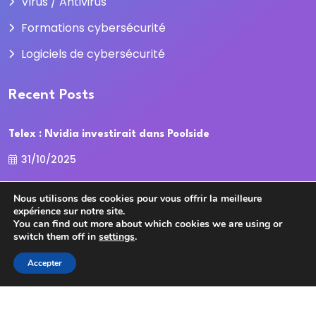
Virus / Antivirus
Formations cybersécurité
Logiciels de cybersécurité
Recent Posts
Telex : Nvidia investirait dans Poolside
31/10/2025
La Cour des comptes recadre la
Nous utilisons des cookies pour vous offrir la meilleure
expérience sur notre site.
31/10/2025
You can find out more about which cookies we are using or
switch them off in
settings
.
Accepter
Copyright
2025
cybersecurite.com
Tous droits