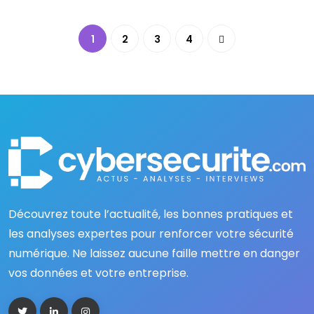
1
2
3
4
Découvrez toute l’actualité, les bonnes pratiques et
les analyses expertes pour renforcer votre sécurité
numérique. Ne laissez aucune faille mettre en danger
vos données et votre entreprise.