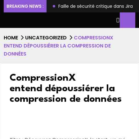
ilèges et l’accès root
BREAKING NEWS :
Faille de sécurité critique dans Jira
HOME
UNCATEGORIZED
COMPRESSIONX
ENTEND DÉPOUSSIÉRER LA COMPRESSION DE
DONNÉES
CompressionX
entend dépoussiérer la
compression de données