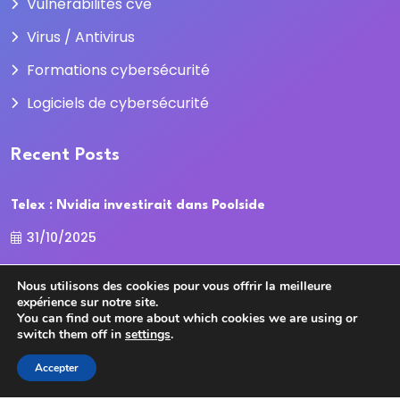
Vulnérabilités cve
Virus / Antivirus
Formations cybersécurité
Logiciels de cybersécurité
Recent Posts
Telex : Nvidia investirait dans Poolside
31/10/2025
Nous utilisons des cookies pour vous offrir la meilleure
La Cour des comptes recadre la
expérience sur notre site.
31/10/2025
You can find out more about which cookies we are using or
switch them off in
settings
.
Accepter