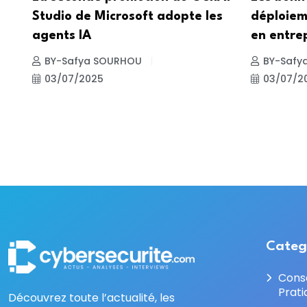
Studio de Microsoft adopte les
déploiem
agents IA
en entre
BY-Safya SOURHOU
BY-Safy
03/07/2025
03/07/2
Categ
Cons
Prati
Découvrez toute l’actualité, les