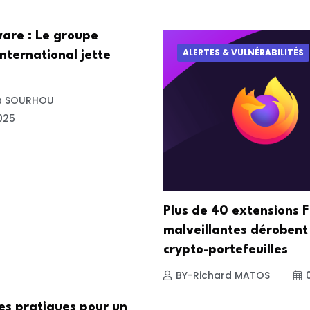
re : Le groupe
ALERTES & VULNÉRABILITÉS
nternational jette
a SOURHOU
025
Plus de 40 extensions F
malveillantes dérobent
crypto-portefeuilles
BY-Richard MATOS
es pratiques pour un