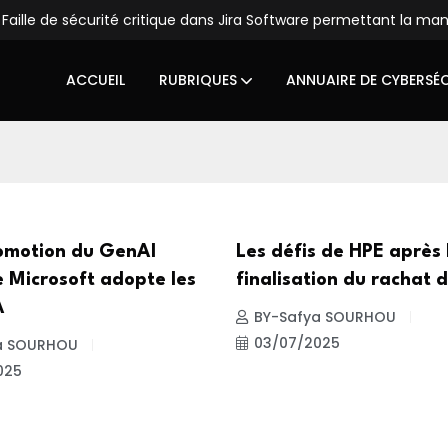
Faille de sécurité critique dans Jira Software permettant la ma
ACCUEIL
RUBRIQUES
ANNUAIRE DE CYBERSÉ
omotion du GenAI
Les défis de HPE après 
e Microsoft adopte les
finalisation du rachat 
A
BY-Safya SOURHOU
03/07/2025
a SOURHOU
025