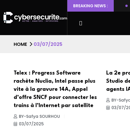
 Ubuntu permettant l’escalade de privilèges et l’accès root
BREAKING NEWS :
HOME
03/07/2025
Telex : Progress Software
La 2e pr
rachète Nuclia, Intel passe plus
Studio d
vite à la gravure 14A, Appel
agents I
d’offre SNCF pour connecter les
BY-Safy
trains à l’Internet par satellite
03/07/2
BY-Safya SOURHOU
03/07/2025