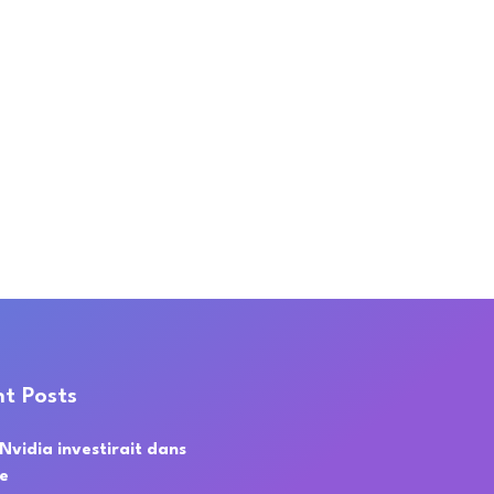
t Posts
 Nvidia investirait dans
de