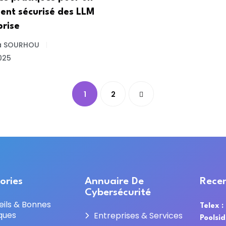
ent sécurisé des LLM
prise
a SOURHOU
025
1
2
ories
Annuaire De
Recen
Cybersécurité
eils & Bonnes
Telex :
ques
Entreprises & Services
Poolsi