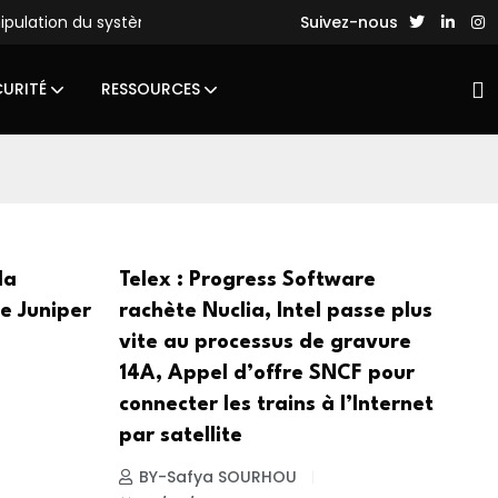
nipulation du système de fichiers
Des hackers chinois lance
Suivez-nous
CURITÉ
RESSOURCES
la
Telex : Progress Software
de Juniper
rachète Nuclia, Intel passe plus
vite au processus de gravure
14A, Appel d’offre SNCF pour
connecter les trains à l’Internet
par satellite
BY-Safya SOURHOU