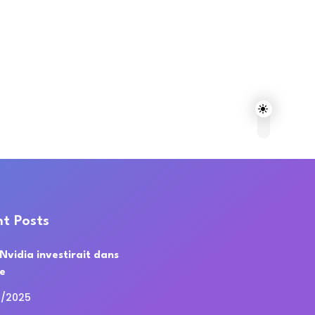
t Posts
 Nvidia investirait dans
de
0/2025