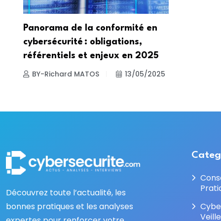
Panorama de la conformité en
cybersécurité : obligations,
référentiels et enjeux en 2025
BY-Richard MATOS
13/05/2025
Categ
Cons
Prati
Découvrez toute l’actualité, les
bonnes pratiques et les analyses
Cybe
Veill
expertes pour renforcer votre