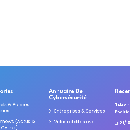
ories
Annuaire De
Recen
Cybersécurité
eils & Bonnes
Telex :
ques
Entreprises & Services
Poolsi
rnews (Actus &
Vulnérabilités cve
31/1
e Cyber)