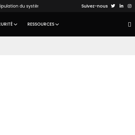
nipulation du système de fichiers
Des hackers chinois lance
Suivez-nous
CURITÉ
RESSOURCES