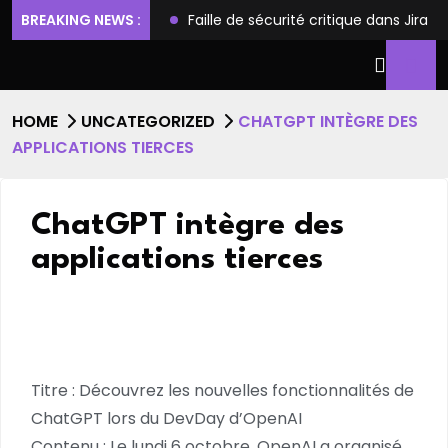
ilèges et l’accès root
BREAKING NEWS :
Faille de sécurité critique dans Jira
HOME
UNCATEGORIZED
CHATGPT INTÈGRE DES
APPLICATIONS TIERCES
ChatGPT intègre des
applications tierces
Titre : Découvrez les nouvelles fonctionnalités de
ChatGPT lors du DevDay d’OpenAI
Contenu : Le lundi 6 octobre, OpenAI a organisé