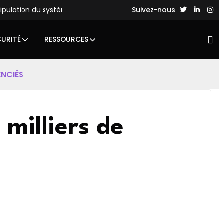
nipulation du système de fichiers
Des hackers chinois lance
Suivez-nous
CURITÉ
RESSOURCES
ENCIÉS
 milliers de