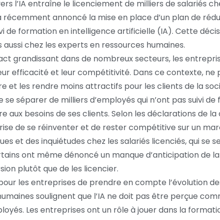
rs l’IA entraîne le licenciement de milliers de salariés 
a récemment annoncé la mise en place d’un plan de réduc
de formation en intelligence artificielle (IA). Cette déci
aussi chez les experts en ressources humaines.
pact grandissant dans de nombreux secteurs, les entrepri
eur efficacité et leur compétitivité. Dans ce contexte, 
 et les rendre moins attractifs pour les clients de la soc
se séparer de milliers d’employés qui n’ont pas suivi de 
aux besoins de ses clients. Selon les déclarations de la 
ise de se réinventer et de rester compétitive sur un mar
es et des inquiétudes chez les salariés licenciés, qui se
ains ont même dénoncé un manque d’anticipation de la p
ion plutôt que de les licencier.
iel pour les entreprises de prendre en compte l’évolution d
humaines soulignent que l’IA ne doit pas être perçue 
és. Les entreprises ont un rôle à jouer dans la formation