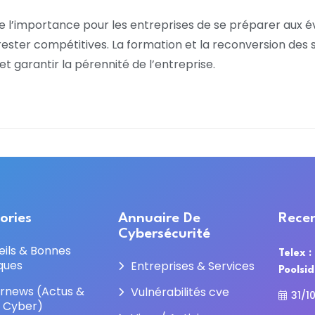
 l’importance pour les entreprises de se préparer aux é
ter compétitives. La formation et la reconversion des sa
t garantir la pérennité de l’entreprise.
ories
Annuaire De
Recen
Cybersécurité
eils & Bonnes
Telex :
ques
Entreprises & Services
Poolsi
rnews (Actus &
Vulnérabilités cve
31/1
e Cyber)