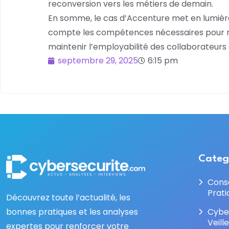
reconversion vers les métiers de demain.
En somme, le cas d’Accenture met en lumière
compte les compétences nécessaires pour res
maintenir l’employabilité des collaborateurs e
septembre 29, 2025
6:15 pm
Categ
Cons
Prati
Découvrez toute l’actualité, les
bonnes pratiques et les analyses
Cybe
Veill
expertes pour renforcer votre