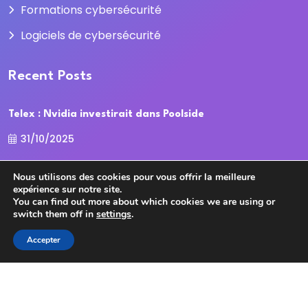
Formations cybersécurité
Logiciels de cybersécurité
Recent Posts
Telex : Nvidia investirait dans Poolside
31/10/2025
La Cour des comptes recadre la
Nous utilisons des cookies pour vous offrir la meilleure
expérience sur notre site.
31/10/2025
You can find out more about which cookies we are using or
switch them off in
settings
.
Accepter
Copyright
2025
cybersecurite.com
Tous droits
réservés.