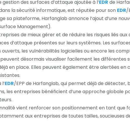
e gestion des surfaces d’attaque ajoutée à l’
EDR
de Harfa
 dans la sécurité informatique, est réputée pour son
EDR
/
e sa plateforme, Harfanglab annonce l’ajout d’une nouvell
 Surface Management).
eprises de mieux gérer et de réduire les risques liés aux
faces d’attaque présentes sur leurs systèmes. Les surface
 ouverts, les vulnérabilités logicielles ou encore les compt
 peuvent désormais visualiser facilement les différentes 
 déjà en place. Elles peuvent également être alertées en 
istantes.
 l’
EDR
/EPP de Harfanglab, qui permet déjà de détecter, 
ns, les entreprises bénéficient d’une approche globale po
teurs.
ionnalité vient renforcer son positionnement en tant que f
tamment aux entreprises de toutes tailles, soucieuses de