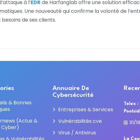
d’attaque à l’
EDR
de Harfanglab offre une solution efficace 
matiques. Une nouveauté qui confirme la volonté de l’entre
besoins de ses clients.
ories
Annuaire De
Recen
Cybersécurité
eils & Bonnes
Telex :
ques
Entreprises & Services
Poolsi
rnews (Actus &
Vulnérabilités cve
31/1
e Cyber)
Virus / Antivirus
es & Vulnérabilités
La Cou