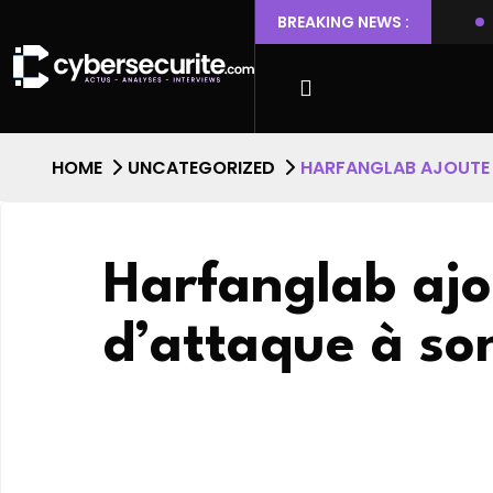
 Ubuntu permettant l’escalade de privilèges et l’accès root
BREAKING NEWS :
HOME
UNCATEGORIZED
HARFANGLAB AJOUTE 
Harfanglab ajo
d’attaque à so