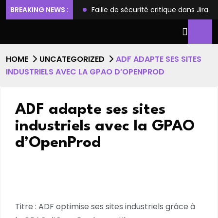
ges et l’accès root
BREAKING NEWS :
Faille de sécurité critique dans Jira S
HOME
UNCATEGORIZED
ADF ADAPTE SES SITES
INDUSTRIELS AVEC LA GPAO D’OPENPROD
ADF adapte ses sites
industriels avec la GPAO
d’OpenProd
Titre : ADF optimise ses sites industriels grâce à