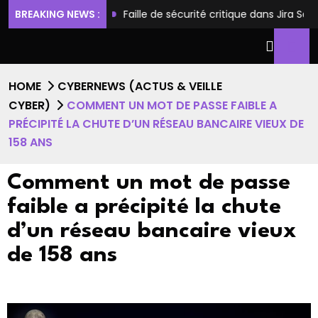
ès root
BREAKING NEWS :
Faille de sécurité critique dans Jira Software perm
HOME
CYBERNEWS (ACTUS & VEILLE
CYBER)
COMMENT UN MOT DE PASSE FAIBLE A
PRÉCIPITÉ LA CHUTE D’UN RÉSEAU BANCAIRE VIEUX DE
158 ANS
Comment un mot de passe
faible a précipité la chute
d’un réseau bancaire vieux
de 158 ans