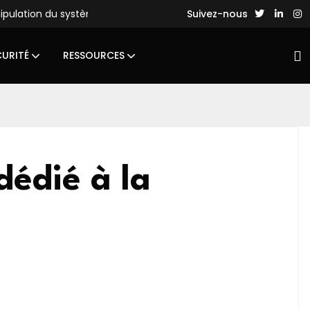
nipulation du système de fichiers
Des hackers chinois lance
Suivez-nous
CURITÉ
RESSOURCES
dédié à la