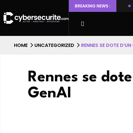
 Ubuntu permettant l’escalade de privilèges et l’accès root
BREAKING NEWS :
HOME
UNCATEGORIZED
RENNES SE DOTE D’UN 
Rennes se dote
GenAI