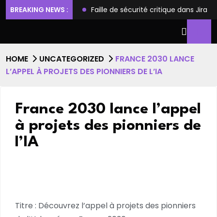
ilèges et l’accès root
BREAKING NEWS :
Faille de sécurité critique dans Jira
HOME
UNCATEGORIZED
FRANCE 2030 LANCE
L’APPEL À PROJETS DES PIONNIERS DE L’IA
France 2030 lance l’appel
à projets des pionniers de
l’IA
Titre : Découvrez l’appel à projets des pionniers