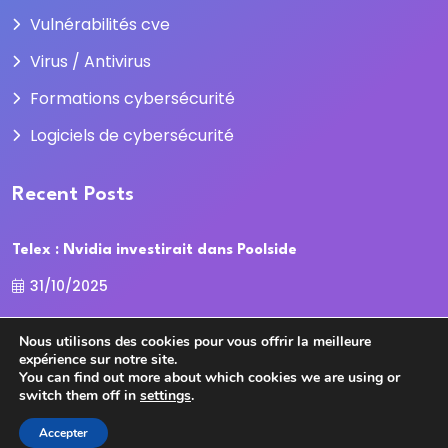
Vulnérabilités cve
Virus / Antivirus
Formations cybersécurité
Logiciels de cybersécurité
Recent Posts
Telex : Nvidia investirait dans Poolside
31/10/2025
La Cour des comptes recadre la
Nous utilisons des cookies pour vous offrir la meilleure
expérience sur notre site.
31/10/2025
You can find out more about which cookies we are using or
switch them off in
settings
.
Accepter