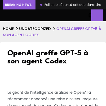
ilèges et l’accès root
BREAKING NEWS :
Faille de sécurité critique dans Jira
HOME
UNCATEGORIZED
OPENAI GREFFE GPT-5 À
SON AGENT CODEX
OpenAI greffe GPT-5 à
son agent Codex
Le géant de l’intelligence artificielle OpenAI a
récemment annoncé une mise à niveau majeure
de son agent de codage, Codex, en y intégrant la