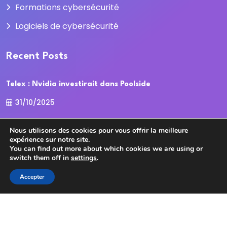
Formations cybersécurité
Logiciels de cybersécurité
Recent Posts
Telex : Nvidia investirait dans Poolside
31/10/2025
La Cour des comptes recadre la
Nous utilisons des cookies pour vous offrir la meilleure
expérience sur notre site.
31/10/2025
You can find out more about which cookies we are using or
switch them off in
settings
.
Accepter
Copyright
2025
cybersecurite.com
Tous droits
réservés.