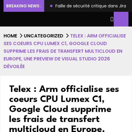
ilèges et l’accès root
BREAKING NEWS :
Faille de sécurité critique dans Jira
HOME
UNCATEGORIZED
TELEX : ARM OFFICIALISE
SES COEURS CPU LUMEX C1, GOOGLE CLOUD
SUPPRIME LES FRAIS DE TRANSFERT MULTICLOUD EN
EUROPE, UNE PREVIEW DE VISUAL STUDIO 2026
DÉVOILÉE
Telex : Arm officialise ses
coeurs CPU Lumex C1,
Google Cloud supprime
les frais de transfert
multicloud en Europe,