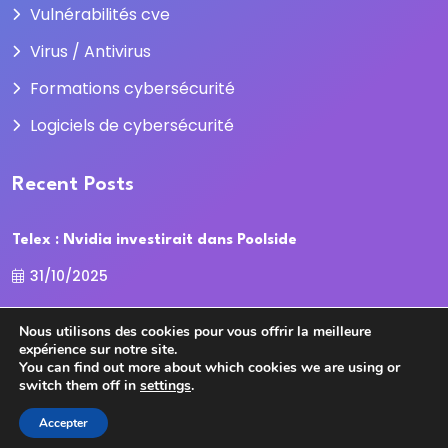
Vulnérabilités cve
Virus / Antivirus
Formations cybersécurité
Logiciels de cybersécurité
Recent Posts
Telex : Nvidia investirait dans Poolside
31/10/2025
La Cour des comptes recadre la
Nous utilisons des cookies pour vous offrir la meilleure
expérience sur notre site.
31/10/2025
You can find out more about which cookies we are using or
switch them off in
settings
.
Accepter