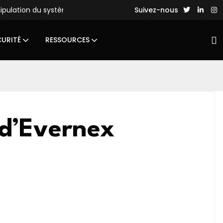
nipulation du système de fichiers
Des hackers chinois lance
Suivez-nous
CURITÉ
RESSOURCES
 d’Evernex