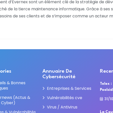
ent d’Evernex sont un élément clé de la stratégie de dé
rché de la tierce maintenance informatique. Grâce à ses 
soins de ses clients et de s’imposer comme un acteur m
ories
Annuaire De
Recen
Cybersécurité
eils & Bonnes
Telex :
ques
Entreprises & Services
Poolsi
rnews (Actus &
Vulnérabilités cve
31/1
e Cyber)
Virus / Antivirus
es & Vulnérabilités
La Cou