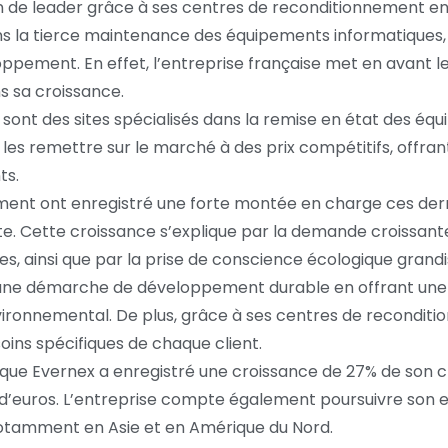
n de leader grâce à ses centres de reconditionnement en
ans la tierce maintenance des équipements informatiques
ppement. En effet, l’entreprise française met en avant l
s sa croissance.
ont des sites spécialisés dans la remise en état des éq
 les remettre sur le marché à des prix compétitifs, offra
ts.
ement ont enregistré une forte montée en charge ces der
te. Cette croissance s’explique par la demande croissant
, ainsi que par la prise de conscience écologique grandi
dans une démarche de développement durable en offrant u
nvironnemental. De plus, grâce à ses centres de recondit
oins spécifiques de chaque client.
sque Evernex a enregistré une croissance de 27% de son ch
ns d’euros. L’entreprise compte également poursuivre son
otamment en Asie et en Amérique du Nord.