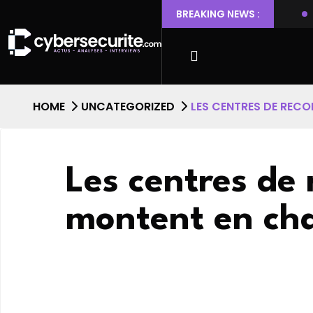
 Ubuntu permettant l’escalade de privilèges et l’accès root
BREAKING NEWS :
HOME
UNCATEGORIZED
LES CENTRES DE REC
Les centres de
montent en ch