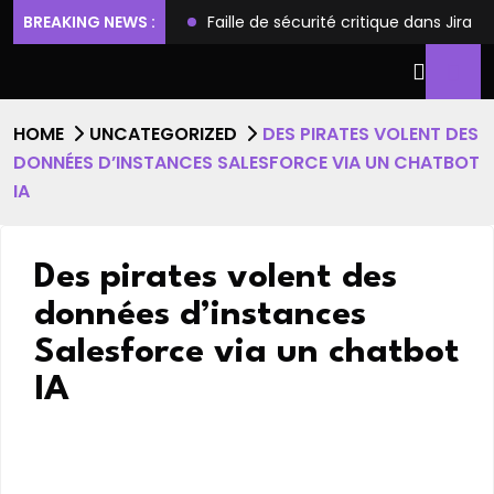
ilèges et l’accès root
BREAKING NEWS :
Faille de sécurité critique dans Jira
HOME
UNCATEGORIZED
DES PIRATES VOLENT DES
DONNÉES D’INSTANCES SALESFORCE VIA UN CHATBOT
IA
Des pirates volent des
données d’instances
Salesforce via un chatbot
IA