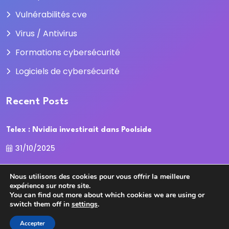
Vulnérabilités cve
Virus / Antivirus
Formations cybersécurité
Logiciels de cybersécurité
Recent Posts
Telex : Nvidia investirait dans Poolside
31/10/2025
La Cour des comptes recadre la
Nous utilisons des cookies pour vous offrir la meilleure
expérience sur notre site.
31/10/2025
You can find out more about which cookies we are using or
switch them off in
settings
.
Accepter