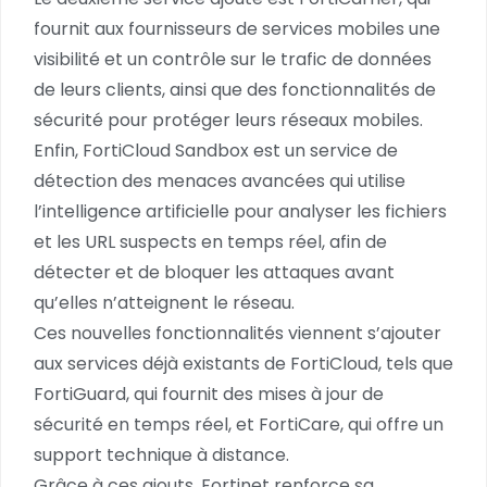
fournit aux fournisseurs de services mobiles une
visibilité et un contrôle sur le trafic de données
de leurs clients, ainsi que des fonctionnalités de
sécurité pour protéger leurs réseaux mobiles.
Enfin, FortiCloud Sandbox est un service de
détection des menaces avancées qui utilise
l’intelligence artificielle pour analyser les fichiers
et les URL suspects en temps réel, afin de
détecter et de bloquer les attaques avant
qu’elles n’atteignent le réseau.
Ces nouvelles fonctionnalités viennent s’ajouter
aux services déjà existants de FortiCloud, tels que
FortiGuard, qui fournit des mises à jour de
sécurité en temps réel, et FortiCare, qui offre un
support technique à distance.
Grâce à ces ajouts, Fortinet renforce sa