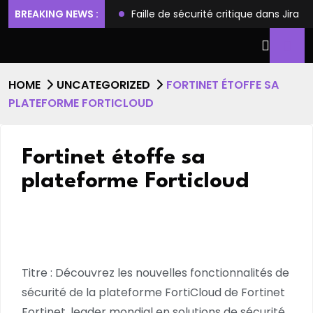
ilèges et l’accès root
BREAKING NEWS :
Faille de sécurité critique dans Jira
HOME
UNCATEGORIZED
FORTINET ÉTOFFE SA
PLATEFORME FORTICLOUD
Fortinet étoffe sa
plateforme Forticloud
Titre : Découvrez les nouvelles fonctionnalités de
sécurité de la plateforme FortiCloud de Fortinet
Fortinet, leader mondial en solutions de sécurité