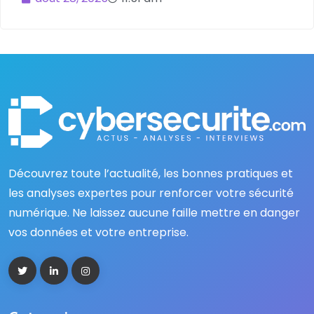
Découvrez toute l’actualité, les bonnes pratiques et
les analyses expertes pour renforcer votre sécurité
numérique. Ne laissez aucune faille mettre en danger
vos données et votre entreprise.