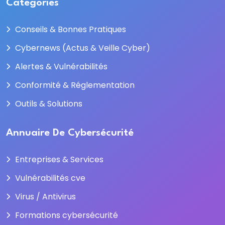
Categories
Conseils & Bonnes Pratiques
Cybernews (Actus & Veille Cyber)
Alertes & Vulnérabilités
Conformité & Réglementation
Outils & Solutions
Annuaire De Cybersécurité
Entreprises & Services
Vulnérabilités cve
Virus / Antivirus
Formations cybersécurité