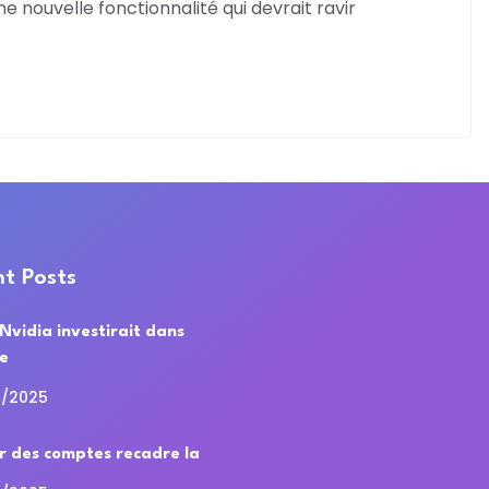
 nouvelle fonctionnalité qui devrait ravir
t Posts
 Nvidia investirait dans
de
0/2025
r des comptes recadre la