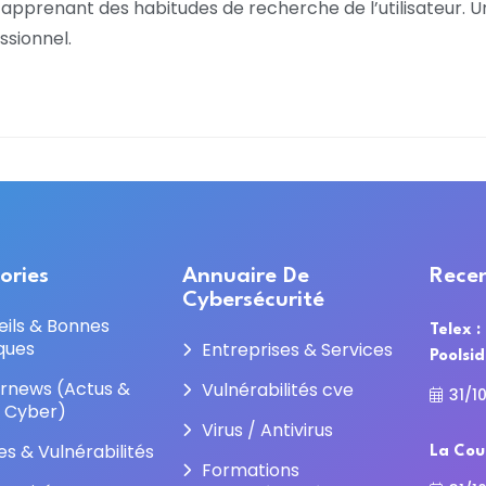
pprenant des habitudes de recherche de l’utilisateur. Une
essionnel.
ories
Annuaire De
Recen
Cybersécurité
eils & Bonnes
Telex :
ques
Entreprises & Services
Poolsi
rnews (Actus &
Vulnérabilités cve
31/1
e Cyber)
Virus / Antivirus
es & Vulnérabilités
La Cou
Formations