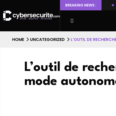
 Ubuntu permettant l’escalade de privilèges et l’accès root
BREAKING NEWS :
HOME
UNCATEGORIZED
L’OUTIL DE RECHERC
L’outil de rec
mode autonom