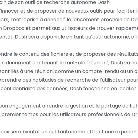
ain de son outil de recherche autonome Dash
over et de proposer de nouveaux outils pour faciliter la v
iers, l’entreprise a annoncé le lancement prochain de Das
n Dropbox et permet aux utilisateurs de trouver rapidement
ientôt, Dash sera disponible en tant qu’outil autonome, o
e le contenu des fichiers et de proposer des résultats 
ez un document contenant le mot-clé “réunion”, Dash va no
ont liés à une réunion, comme un compte-rendu ou un or
prendre des habitudes de recherche de l’utilisateur pour
la confidentialité des données, Dash fonctionne en local e
on engagement à rendre la gestion et le partage de fichi
s un premier temps pour les utilisateurs professionnels d
pbox sera bientôt un outil autonome offrant une expéri