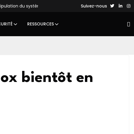
nipulation du système de fichiers
Des hackers chinois lance
Suivez-nous
CURITÉ
RESSOURCES
box bientôt en