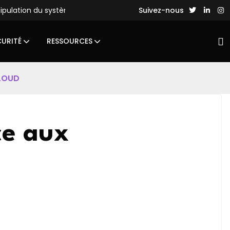
nipulation du système de fichiers
Des hackers chinois lance
Suivez-nous
CURITÉ
RESSOURCES
CLOUD
ace aux