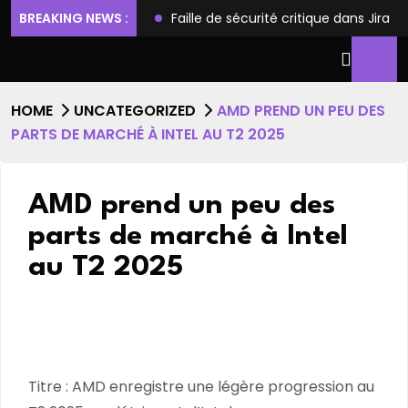
ilèges et l’accès root
BREAKING NEWS :
Faille de sécurité critique dans Jira
HOME
UNCATEGORIZED
AMD PREND UN PEU DES
PARTS DE MARCHÉ À INTEL AU T2 2025
AMD prend un peu des
parts de marché à Intel
au T2 2025
Titre : AMD enregistre une légère progression au