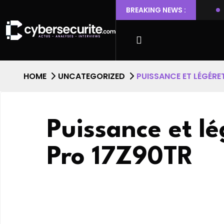
 Ubuntu permettant l’escalade de privilèges et l’accès root
BREAKING NEWS :
HOME
UNCATEGORIZED
PUISSANCE ET LÉGÉRE
Puissance et l
Pro 17Z90TR