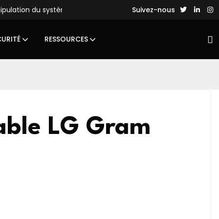
nipulation du système de fichiers
Des hackers chinois lance
Suivez-nous
CURITÉ
RESSOURCES
table LG Gram