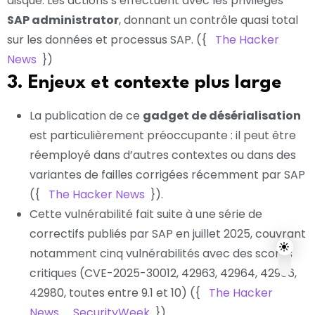
disque. Les actions s’effectuent avec les privilèges
SAP administrator
, donnant un contrôle quasi total
sur les données et processus SAP. ({
The Hacker
News
})
3. Enjeux et contexte plus large
La publication de ce
gadget de désérialisation
est particulièrement préoccupante : il peut être
réemployé dans d’autres contextes ou dans des
variantes de failles corrigées récemment par SAP
({
The Hacker News
}).
Cette vulnérabilité fait suite à une série de
correctifs publiés par SAP en juillet 2025, couvrant
notamment cinq vulnérabilités avec des scores
critiques (CVE-2025-30012, 42963, 42964, 42966,
42980, toutes entre 9.1 et 10) ({
The Hacker
News
SecurityWeek
}).