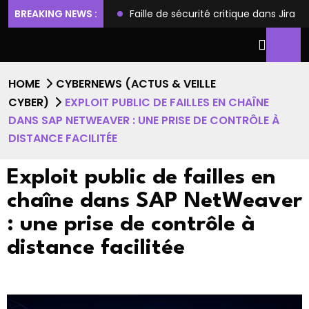
 l’accès root
BREAKING NEWS :
Faille de sécurité critique dans Jira Softwar
HOME
CYBERNEWS (ACTUS & VEILLE
CYBER)
EXPLOIT PUBLIC DE FAILLES EN CHAÎNE
DANS SAP NETWEAVER : UNE PRISE DE CONTRÔLE À
DISTANCE FACILITÉE
Exploit public de failles en
chaîne dans SAP NetWeaver
: une prise de contrôle à
distance facilitée