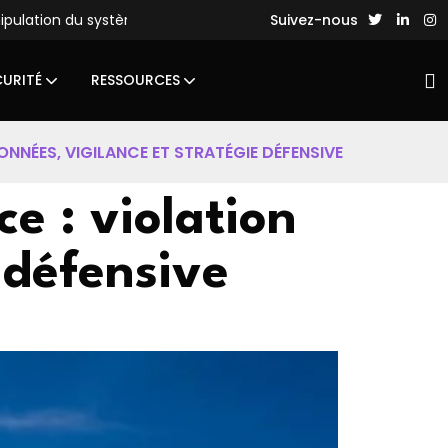
ystème de fichiers
Des hackers chinois lancent des attaques
Suivez-nous
CURITÉ
RESSOURCES
ONNÉES, VIGILANCE ET STRATÉGIE DÉFENSIVE
e : violation
 défensive