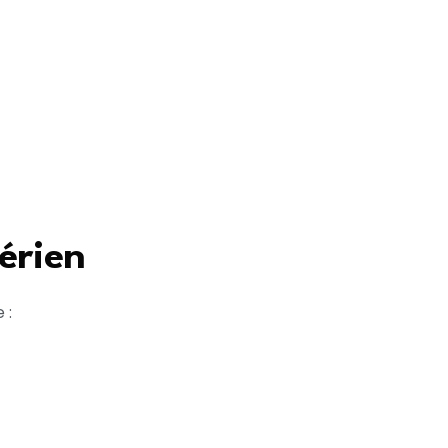
érien
 :