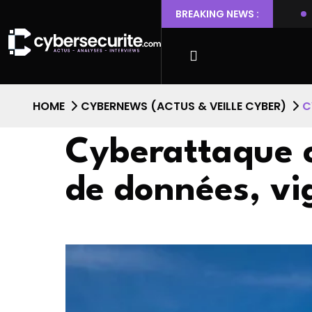
tant l’escalade de privilèges et l’accès root
BREAKING NEWS :
Faille de sécu
HOME
CYBERNEWS (ACTUS & VEILLE CYBER)
C
Cyberattaque ci
de données, vig