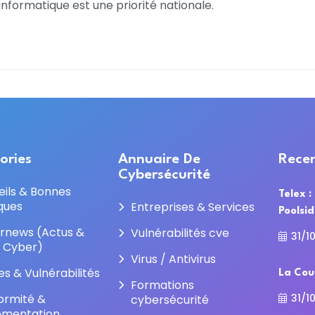
nformatique est une priorité nationale.
ories
Annuaire De
Recen
Cybersécurité
eils & Bonnes
Telex :
ques
Entreprises & Services
Poolsi
rnews (Actus &
Vulnérabilités cve
31/1
e Cyber)
Virus / Antivirus
es & Vulnérabilités
La Cou
Formations
31/1
ormité &
cybersécurité
ementation