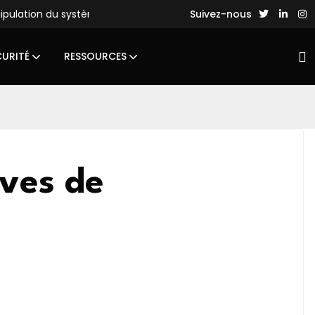
nipulation du système de fichiers
Des hackers chinois lance
Suivez-nous
CURITÉ
RESSOURCES
uves de