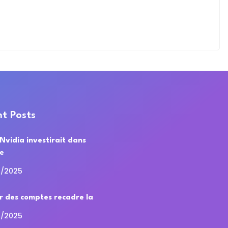
t Posts
 Nvidia investirait dans
de
0/2025
r des comptes recadre la
0/2025