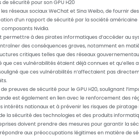
s de sécurité pour son GPU H20
les réseaux sociaux WeChat et Sina Weibo, de fournir de
ation d’un rapport de sécurité par la société américaine d
ns composants Nvidia.
ent permettre à des pirates informatiques d’accéder au sy
t entraîner des conséquences graves, notamment en matièr
tructures critiques telles que des réseaux gouvernementa
que ces vulnérabilités étaient déjà connues et qu’elles a
 souligné que ces vulnérabilités n’affectaient pas directe
ts.
e preuves de sécurité pour le GPU H20, soulignant l’imp
mande est également en lien avec le renforcement des r
s intérêts nationaux et à prévenir les risques de piratage
 la sécurité des technologies et des produits informatiques
rises doivent prendre des mesures pour garantir la sécur
r répondre aux préoccupations légitimes en matière de séc