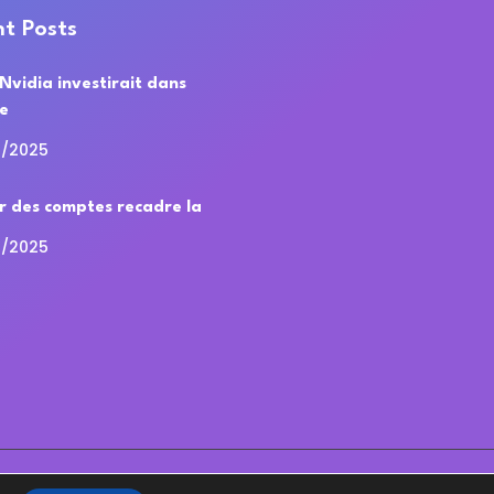
t Posts
 Nvidia investirait dans
de
0/2025
r des comptes recadre la
0/2025