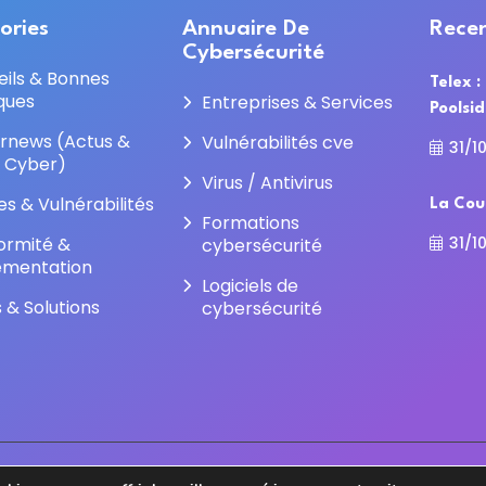
ories
Annuaire De
Recen
Cybersécurité
eils & Bonnes
Telex :
ques
Entreprises & Services
Poolsi
rnews (Actus &
Vulnérabilités cve
31/1
e Cyber)
Virus / Antivirus
es & Vulnérabilités
La Cou
Formations
31/1
ormité &
cybersécurité
ementation
Logiciels de
s & Solutions
cybersécurité