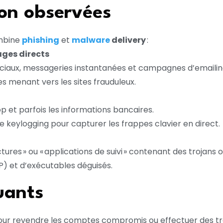
ion observées
mbine
phishing
et
malware
delivery
:
ages directs
 sociaux, messageries instantanées et campagnes d’emailin
es menant vers les sites frauduleux.
op et parfois les informations bancaires.
de keylogging pour capturer les frappes clavier en direct.
es » ou « applications de suivi » contenant des trojans o
IP) et d’exécutables déguisés.
uants
ur revendre les comptes compromis ou effectuer des tra