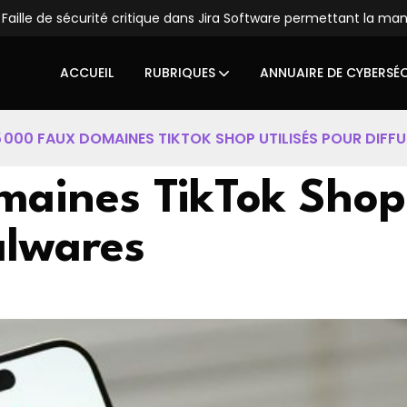
é critique dans Jira Software permettant la manipulation du syst
ACCUEIL
RUBRIQUES
ANNUAIRE DE CYBERSÉ
5 000 FAUX DOMAINES TIKTOK SHOP UTILISÉS POUR DIFF
maines TikTok Shop 
alwares