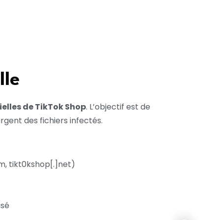
lle
cielles de TikTok Shop
. L’objectif est de
argent des fichiers infectés.
, tikt0kshop[.]net)
isé