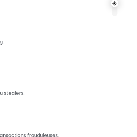
g.
u stealers.
nsactions frauduleuses.