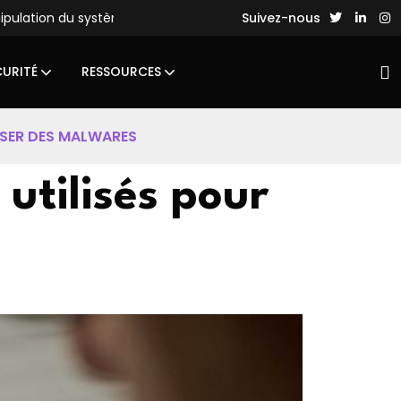
ème de fichiers
Des hackers chinois lancent des attaques ma
Suivez-nous
CURITÉ
RESSOURCES
USER DES MALWARES
utilisés pour