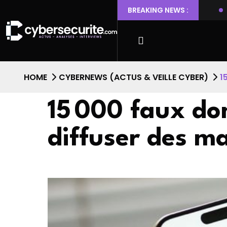
t l’escalade de privilèges et l’accès root
BREAKING NEWS :
Faille de sécurit
HOME
CYBERNEWS (ACTUS & VEILLE CYBER)
1
15 000 faux do
diffuser des m