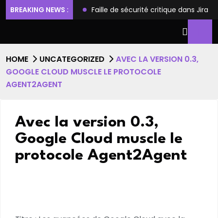
ilèges et l’accès root
BREAKING NEWS :
Faille de sécurité critique dans Jira
HOME
UNCATEGORIZED
AVEC LA VERSION 0.3,
GOOGLE CLOUD MUSCLE LE PROTOCOLE
AGENT2AGENT
Avec la version 0.3,
Google Cloud muscle le
protocole Agent2Agent