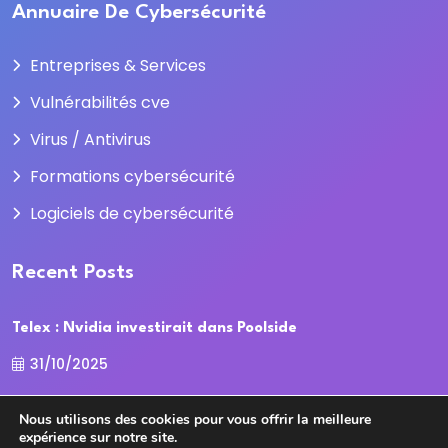
Annuaire De Cybersécurité
Entreprises & Services
Vulnérabilités cve
Virus / Antivirus
Formations cybersécurité
Logiciels de cybersécurité
Recent Posts
Telex : Nvidia investirait dans Poolside
31/10/2025
La Cour des comptes recadre la
Nous utilisons des cookies pour vous offrir la meilleure
expérience sur notre site.