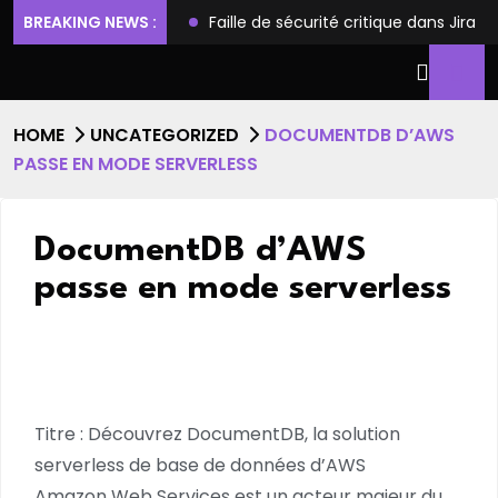
ilèges et l’accès root
BREAKING NEWS :
Faille de sécurité critique dans Jira
HOME
UNCATEGORIZED
DOCUMENTDB D’AWS
PASSE EN MODE SERVERLESS
DocumentDB d’AWS
passe en mode serverless
Titre : Découvrez DocumentDB, la solution
serverless de base de données d’AWS
Amazon Web Services est un acteur majeur du