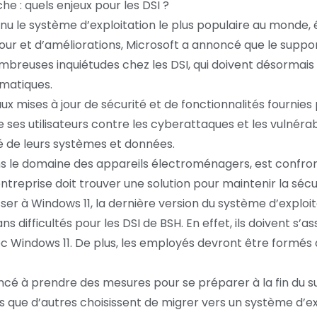
he : quels enjeux pour les DSI ?
nu le système d’exploitation le plus populaire au monde, éq
jour et d’améliorations, Microsoft a annoncé que le suppo
mbreuses inquiétudes chez les DSI, qui doivent désormais 
rmatiques.
x mises à jour de sécurité et de fonctionnalités fournies 
 ses utilisateurs contre les cyberattaques et les vulnérabi
é de leurs systèmes et données.
 le domaine des appareils électroménagers, est confront
treprise doit trouver une solution pour maintenir la sécur
ser à Windows 11, la dernière version du système d’exploit
 difficultés pour les DSI de BSH. En effet, ils doivent s’as
ec Windows 11. De plus, les employés devront être formés 
é à prendre des mesures pour se préparer à la fin du s
is que d’autres choisissent de migrer vers un système d’e