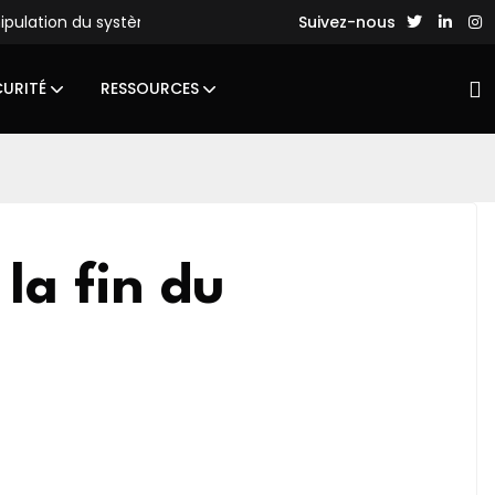
nipulation du système de fichiers
Des hackers chinois lance
Suivez-nous
CURITÉ
RESSOURCES
 la fin du