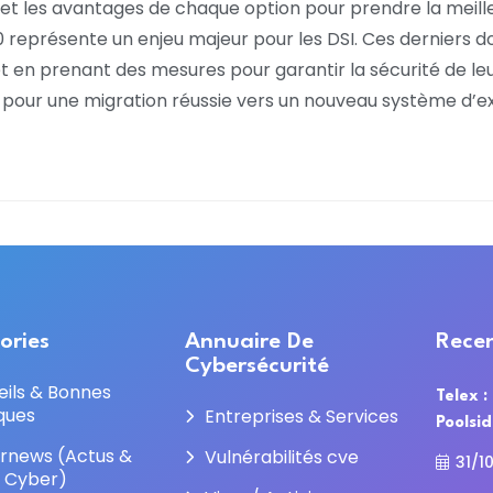
ts et les avantages de chaque option pour prendre la meill
0 représente un enjeu majeur pour les DSI. Ces derniers do
 et en prenant des mesures pour garantir la sécurité de l
s pour une migration réussie vers un nouveau système d’ex
ories
Annuaire De
Recen
Cybersécurité
eils & Bonnes
Telex :
ques
Entreprises & Services
Poolsi
rnews (Actus &
Vulnérabilités cve
31/1
e Cyber)