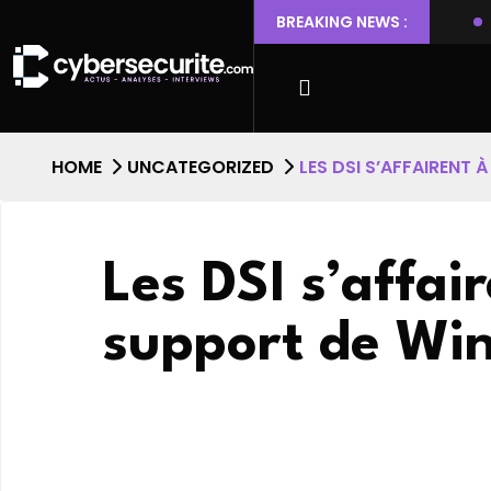
 Ubuntu permettant l’escalade de privilèges et l’accès root
BREAKING NEWS :
HOME
UNCATEGORIZED
LES DSI S’AFFAIRENT 
Les DSI s’affai
support de Wi