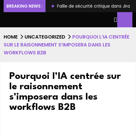
ilèges et l’accès root
BREAKING NEWS :
Faille de sécurité critique dans Jira
HOME
UNCATEGORIZED
POURQUOI L’IA CENTRÉE
SUR LE RAISONNEMENT S’IMPOSERA DANS LES
WORKFLOWS B2B
Pourquoi l’IA centrée sur
le raisonnement
s’imposera dans les
workflows B2B