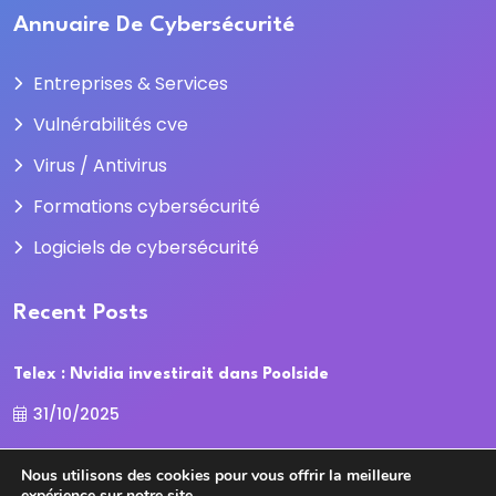
Annuaire De Cybersécurité
Entreprises & Services
Vulnérabilités cve
Virus / Antivirus
Formations cybersécurité
Logiciels de cybersécurité
Recent Posts
Telex : Nvidia investirait dans Poolside
31/10/2025
La Cour des comptes recadre la
Nous utilisons des cookies pour vous offrir la meilleure
expérience sur notre site.