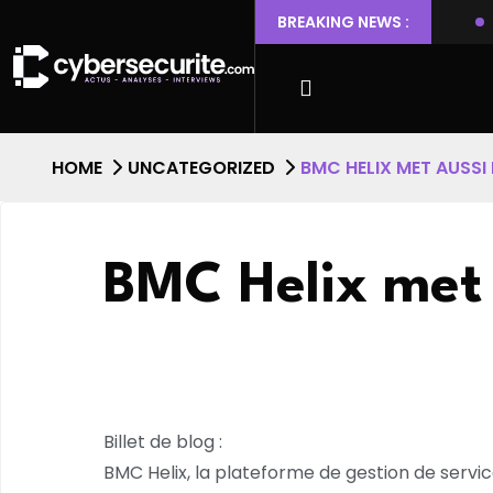
 Ubuntu permettant l’escalade de privilèges et l’accès root
BREAKING NEWS :
HOME
UNCATEGORIZED
BMC HELIX MET AUSSI 
BMC Helix met 
Billet de blog :
BMC Helix, la plateforme de gestion de servi