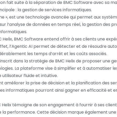
cision fait suite à la séparation de BMC Software avec sa
ncipale : la gestion de services informatiques.
me », est une technologie avancée qui permet aux systèm
 sur l’analyse de données en temps réel, la gestion des p
informatiques.
 Helix, BMC Software entend offrir à ses clients une expé
effet, l’Agentic AI permet de détecter et de résoudre 
sidérablement les temps d’arrêt et les coûts associés.
s’inscrit dans la stratégie de BMC Helix de proposer une g
ologies. La plateforme vise à simplifier et à automatiser l
ilisateur fluide et intuitive.
 améliorer la prise de décision et la planification des s
s informatiques pourront ainsi gagner en efficacité et e
C Helix témoigne de son engagement à fournir à ses clien
t de la performance. Cette décision marque également un