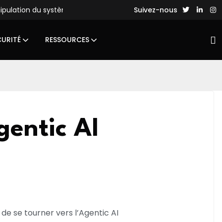
nipulation du système de fichiers
Des hackers chinois lance
Suivez-nous
CURITÉ
RESSOURCES
Agentic AI
de se tourner vers l’Agentic AI