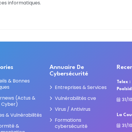
ces informatiques.
ories
Annuaire De
Recen
Cybersécurité
eils & Bonnes
Telex :
ques
Entreprises & Services
Poolsi
rnews (Actus &
Vulnérabilités cve
31/1
e Cyber)
Virus / Antivirus
es & Vulnérabilités
La Cou
Formations
31/1
ormité &
cybersécurité