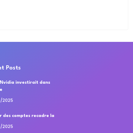
t Posts
 Nvidia investirait dans
de
0/2025
r des comptes recadre la
0/2025