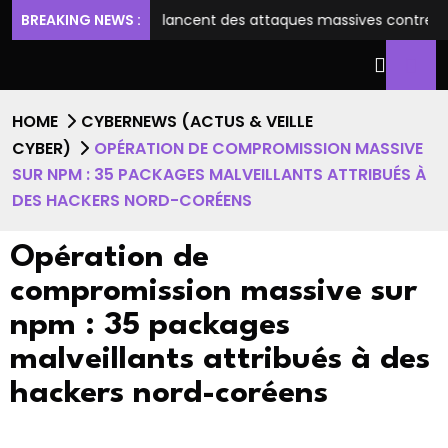
rs chinois lancent des attaques massives contre SharePoint après
BREAKING NEWS :
HOME
CYBERNEWS (ACTUS & VEILLE
CYBER)
OPÉRATION DE COMPROMISSION MASSIVE
SUR NPM : 35 PACKAGES MALVEILLANTS ATTRIBUÉS À
DES HACKERS NORD-CORÉENS
Opération de
compromission massive sur
npm : 35 packages
malveillants attribués à des
hackers nord-coréens