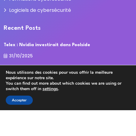
Logiciels de cybersécurité
Recent Posts
Telex : Nvidia investirait dans Poolside
31/10/2025
Nous utilisons des cookies pour vous offrir la meilleure
La Cour des comptes recadre la
expérience sur notre site.
31/10/2025
You can find out more about which cookies we are using or
switch them off in
settings
.
Accepter
Copyright
2025
cybersecurite.com
Tous droits
réservés.