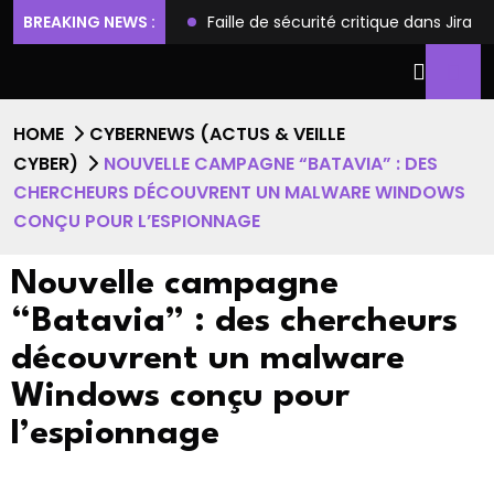
s et l’accès root
BREAKING NEWS :
Faille de sécurité critique dans Jira Sof
HOME
CYBERNEWS (ACTUS & VEILLE
CYBER)
NOUVELLE CAMPAGNE “BATAVIA” : DES
CHERCHEURS DÉCOUVRENT UN MALWARE WINDOWS
CONÇU POUR L’ESPIONNAGE
Nouvelle campagne
“Batavia” : des chercheurs
découvrent un malware
Windows conçu pour
l’espionnage