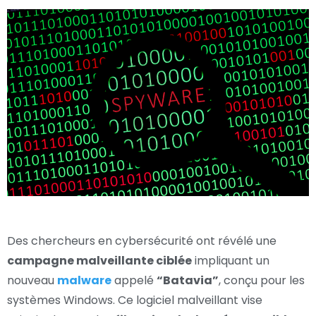
Des chercheurs en cybersécurité ont révélé une
campagne malveillante ciblée
impliquant un
nouveau
malware
appelé
“Batavia”
, conçu pour les
systèmes Windows. Ce logiciel malveillant vise