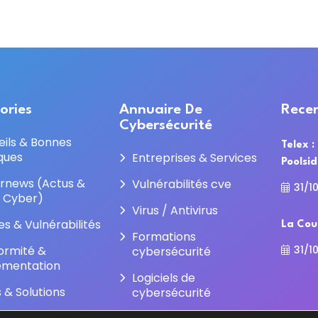
ories
Annuaire De
Recen
Cybersécurité
eils & Bonnes
Telex :
ques
Entreprises & Services
Poolsi
rnews (Actus &
Vulnérabilités cve
31/1
e Cyber)
Virus / Antivirus
es & Vulnérabilités
La Cou
Formations
31/1
ormité &
cybersécurité
ementation
Logiciels de
s & Solutions
cybersécurité