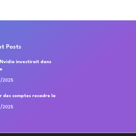
t Posts
 Nvidia investirait dans
de
0/2025
r des comptes recadre la
0/2025