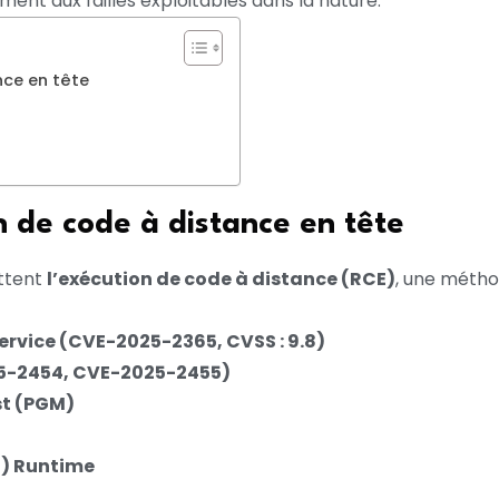
ment aux failles exploitables dans la nature.
nce en tête
on de code à distance en tête
ettent
l’exécution de code à distance (RCE)
, une métho
rvice (CVE-2025-2365, CVSS : 9.8)
5-2454, CVE-2025-2455)
st (PGM)
) Runtime