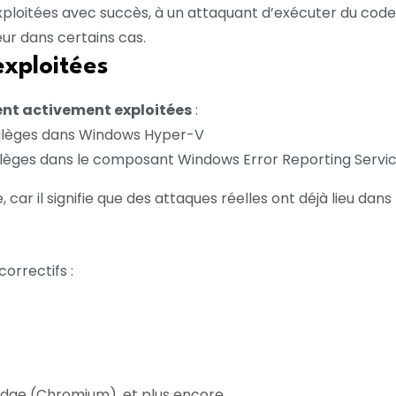
exploitées avec succès, à un attaquant d’exécuter du code 
eur dans certains cas.
exploitées
ent activement exploitées
:
vilèges dans Windows Hyper-V
vilèges dans le composant Windows Error Reporting Servi
 car il signifie que des attaques réelles ont déjà lieu dans 
orrectifs :
Edge (Chromium), et plus encore