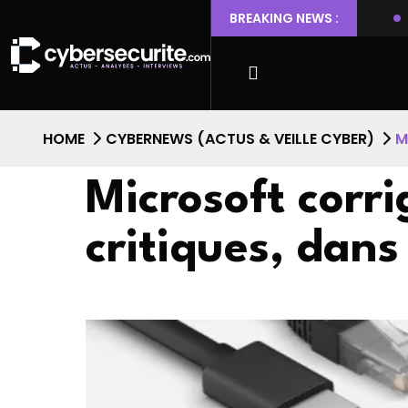
ntu permettant l’escalade de privilèges et l’accès root
BREAKING NEWS :
Fai
HOME
CYBERNEWS (ACTUS & VEILLE CYBER)
M
Microsoft corri
critiques, dans