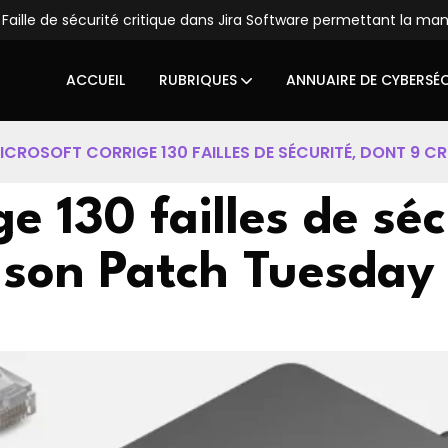
lle de sécurité critique dans Jira Software permettant la manipu
ACCUEIL
RUBRIQUES
ANNUAIRE DE CYBERSÉ
ICROSOFT CORRIGE 130 FAILLES DE SÉCURITÉ, DONT 9 CR
ge 130 failles de sé
 son Patch Tuesday d