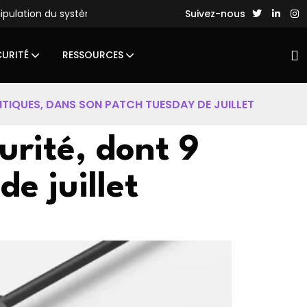
lation du système de fichiers
Des hackers chinois lancent d
Suivez-nous
CURITÉ
RESSOURCES
ITIQUES, DANS SON PATCH TUESDAY DE JUILLET
curité, dont 9
e juillet