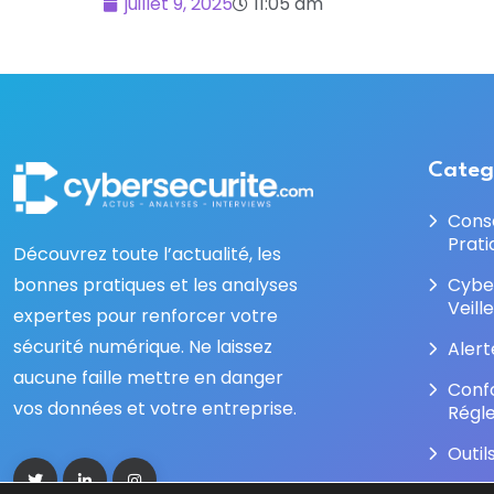
juillet 9, 2025
11:05 am
Categ
Cons
Prati
Découvrez toute l’actualité, les
bonnes pratiques et les analyses
Cybe
Veill
expertes pour renforcer votre
sécurité numérique. Ne laissez
Alert
aucune faille mettre en danger
Conf
vos données et votre entreprise.
Régl
Outil