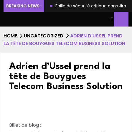
ilèges et l’accès root
BREAKING NEWS :
Faille de sécurité critique dans Jira
HOME
UNCATEGORIZED
ADRIEN D’USSEL PREND
LA TÊTE DE BOUYGUES TELECOM BUSINESS SOLUTION
Adrien d’Ussel prend la
tête de Bouygues
Telecom Business Solution
Billet de blog :