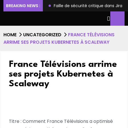
ilèges et l’accès root
BREAKING NEWS :
Faille de sécurité critique dans Jira
HOME
UNCATEGORIZED
FRANCE TÉLÉVISIONS
ARRIME SES PROJETS KUBERNETES À SCALEWAY
France Télévisions arrime
ses projets Kubernetes à
Scaleway
Titre : Comment France Télévisions a optimisé