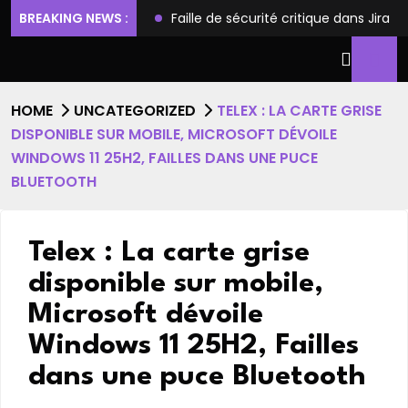
ilèges et l’accès root
BREAKING NEWS :
Faille de sécurité critique dans Jira
HOME
UNCATEGORIZED
TELEX : LA CARTE GRISE
DISPONIBLE SUR MOBILE, MICROSOFT DÉVOILE
WINDOWS 11 25H2, FAILLES DANS UNE PUCE
BLUETOOTH
Telex : La carte grise
disponible sur mobile,
Microsoft dévoile
Windows 11 25H2, Failles
dans une puce Bluetooth