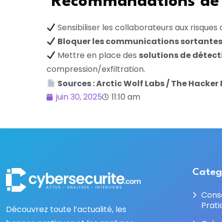
Recommandations de 
Sensibiliser les collaborateurs aux risques
Bloquer les communications sortante
Mettre en place des
solutions de déte
compression/exfiltration.
Sources : Arctic Wolf Labs / The Hacker
juin 30, 2025
11:10 am
Categ
Cons
Prati
Découvrez toute l’actualité, les