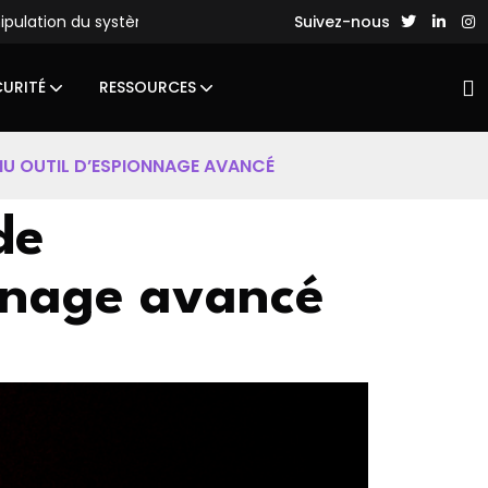
stème de fichiers
Des hackers chinois lancent des attaques 
Suivez-nous
CURITÉ
RESSOURCES
NU OUTIL D’ESPIONNAGE AVANCÉ
de
nnage avancé