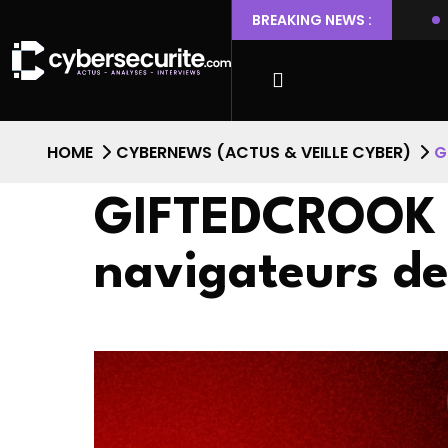
ant l’escalade de privilèges et l’accès root
BREAKING NEWS :
Faille de sécur
HOME
CYBERNEWS (ACTUS & VEILLE CYBER)
G
GIFTEDCROOK :
navigateurs de