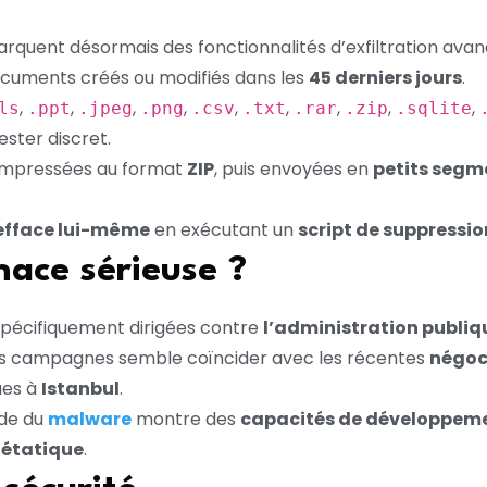
quent désormais des fonctionnalités d’exfiltration avan
documents créés ou modifiés dans les
45 derniers jours
.
,
,
,
,
,
,
,
,
,
ls
.ppt
.jpeg
.png
.csv
.txt
.rar
.zip
.sqlite
ster discret.
ompressées au format
ZIP
, puis envoyées en
petits segm
efface lui-même
en exécutant un
script de suppressio
nace sérieuse ?
pécifiquement dirigées contre
l’administration publiqu
es campagnes semble coïncider avec les récentes
négoc
ues à
Istanbul
.
ide du
malware
montre des
capacités de développeme
 étatique
.