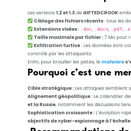
Les versions
1.2 et 1.3
de
GIFTEDCROOK
embar
Ciblage des fichiers récents
: tous les 
Extensions visées
:
,
,
,
.doc
.docx
.pdf
.x
Taille maximale par fichier :
7 Mo pour re
Exfiltration furtive
: Les données sont c
contrôlé par les attaquants.
Enfin, pour brouiller les pistes, le
malware
s’
Pourquoi c’est une me
Cible stratégique :
Les attaques semblent s
Alignement géopolitique :
Le calendrier d
et la Russie
, notamment les discussions ten
Sophistication croissante :
L’évolution rap
objectifs de cyber-espionnage à l’échelle