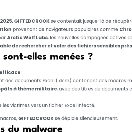
 2025
,
GIFTEDCROOK
se contentait jusque-là de récupé
ation
provenant de navigateurs populaires comme
Chr
par
Arctic Wolf Labs
, les nouvelles campagnes actives d
le de rechercher et voler des fichiers sensibles prés
sont-elles menées ?
efficace
:
ant des documents Excel (.xlsm) contenant des macros ma
pâts à thème militaire
, avec des titres de documents cré
.
 les victimes vers un fichier Excel infecté.
s macros,
GIFTEDCROOK
se déploie silencieusement.
és du malware