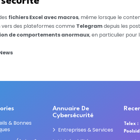
sécurité
 des
fichiers Excel avec macros
, même lorsque le conten
s
vers des plateformes comme
Telegram
depuis les post
ction de comportements anormaux
, en particulier pour
 News
ories
Annuaire De
Recen
Cybersécurité
eils & Bonnes
Telex :
ques
Entreprises & Services
Poolsi