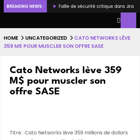
ilèges et l’accès root
BREAKING NEWS :
Faille de sécurité critique dans Jira
HOME
UNCATEGORIZED
CATO NETWORKS LÈVE
359 M$ POUR MUSCLER SON OFFRE SASE
Cato Networks lève 359
M$ pour muscler son
offre SASE
Titre : Cato Networks lève 359 millions de dollars