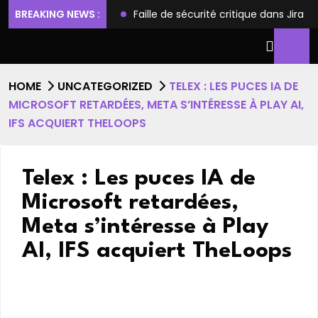
ilèges et l’accès root
BREAKING NEWS :
Faille de sécurité critique dans Jira
HOME
UNCATEGORIZED
TELEX : LES PUCES IA DE
MICROSOFT RETARDÉES, META S’INTÉRESSE À PLAY AI,
IFS ACQUIERT THELOOPS
Telex : Les puces IA de
Microsoft retardées,
Meta s’intéresse à Play
AI, IFS acquiert TheLoops