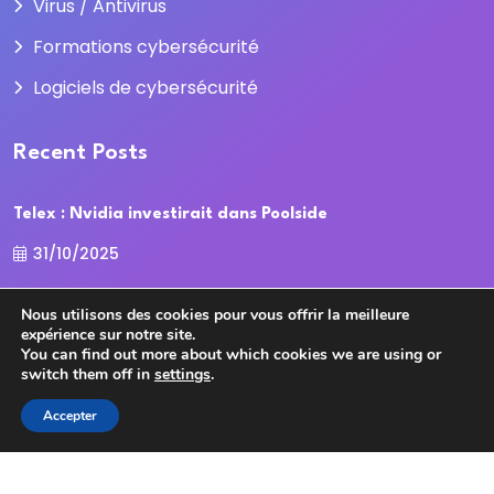
Virus / Antivirus
Formations cybersécurité
Logiciels de cybersécurité
Recent Posts
Telex : Nvidia investirait dans Poolside
31/10/2025
La Cour des comptes recadre la
Nous utilisons des cookies pour vous offrir la meilleure
expérience sur notre site.
31/10/2025
You can find out more about which cookies we are using or
switch them off in
settings
.
Accepter
Copyright
2025
cybersecurite.com
Tous droits