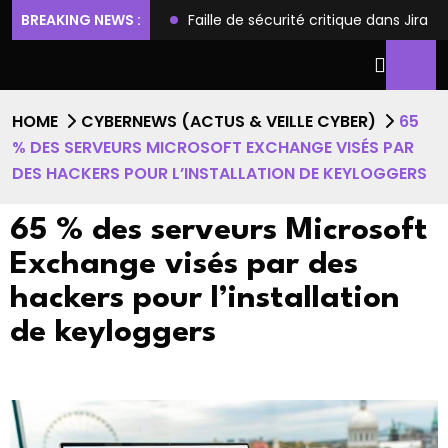
 et l’accès root
BREAKING NEWS :
Faille de sécurité critique dans Jira Soft
HOME
CYBERNEWS (ACTUS & VEILLE CYBER)
65
% DES SERVEURS MICROSOFT EXCHANGE VISÉS PAR
DES HACKERS POUR L’INSTALLATION DE KEYLOGGERS
65 % des serveurs Microsoft
Exchange visés par des
hackers pour l’installation
de keyloggers