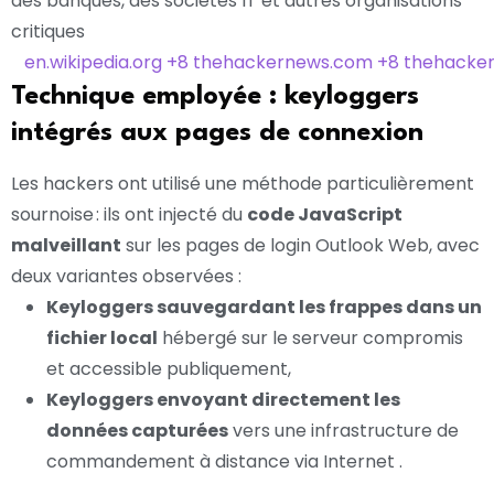
des banques, des sociétés IT et autres organisations
critiques
en.wikipedia.org
+8
thehackernews.com
+8
thehacke
Technique employée : keyloggers
intégrés aux pages de connexion
Les hackers ont utilisé une méthode particulièrement
sournoise : ils ont injecté du
code JavaScript
malveillant
sur les pages de login Outlook Web, avec
deux variantes observées :
Keyloggers sauvegardant les frappes dans un
fichier local
hébergé sur le serveur compromis
et accessible publiquement,
Keyloggers envoyant directement les
données capturées
vers une infrastructure de
commandement à distance via Internet
.