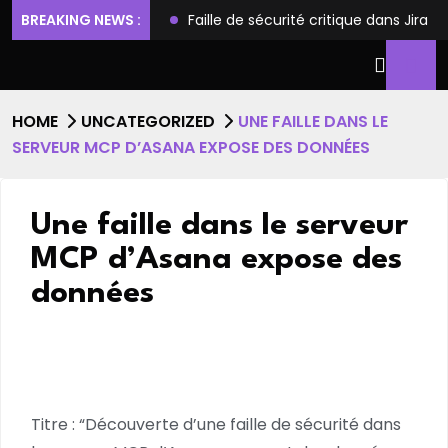
ilèges et l’accès root
BREAKING NEWS :
Faille de sécurité critique dans Jira
HOME
UNCATEGORIZED
UNE FAILLE DANS LE
SERVEUR MCP D’ASANA EXPOSE DES DONNÉES
Une faille dans le serveur
MCP d’Asana expose des
données
Titre : “Découverte d’une faille de sécurité dans