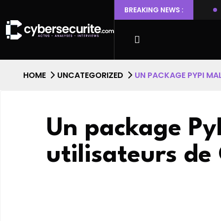
 Ubuntu permettant l’escalade de privilèges et l’accès root
BREAKING NEWS :
HOME
UNCATEGORIZED
UN PACKAGE PYPI MAL
Un package PyPi
utilisateurs d