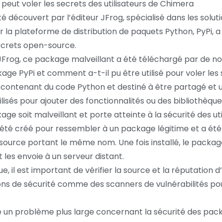
peut voler les secrets des utilisateurs de Chimera
découvert par l’éditeur JFrog, spécialisé dans les solut
la plateforme de distribution de paquets Python, PyPi, a
secrets open-source.
rog, ce package malveillant a été téléchargé par de nomb
age PyPi et comment a-t-il pu être utilisé pour voler les 
 contenant du code Python et destiné à être partagé et 
lisés pour ajouter des fonctionnalités ou des bibliothèq
age soit malveillant et porte atteinte à la sécurité des uti
a été créé pour ressembler à un package légitime et a ét
-source portant le même nom. Une fois installé, le packag
 les envoie à un serveur distant.
, il est important de vérifier la source et la réputation d’
ons de sécurité comme des scanners de vulnérabilités po
n problème plus large concernant la sécurité des packa