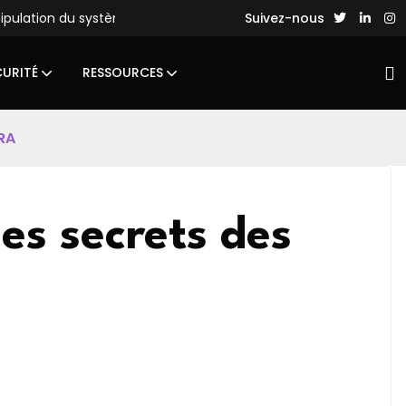
nipulation du système de fichiers
Des hackers chinois lance
Suivez-nous
CURITÉ
RESSOURCES
RA
es secrets des