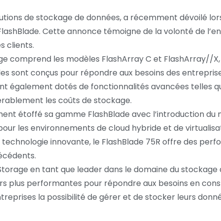
olutions de stockage de données, a récemment dévoilé lo
ashBlade. Cette annonce témoigne de la volonté de l’entr
 clients.
ge comprend les modèles FlashArray C et FlashArray//X, 
les sont conçus pour répondre aux besoins des entreprise
 sont également dotés de fonctionnalités avancées telles 
érablement les coûts de stockage.
ment étoffé sa gamme FlashBlade avec l’introduction du 
pour les environnements de cloud hybride et de virtualisa
e à sa technologie innovante, le FlashBlade 75R offre des 
récédents.
Storage en tant que leader dans le domaine du stockage 
urs plus performantes pour répondre aux besoins en const
reprises la possibilité de gérer et de stocker leurs donn