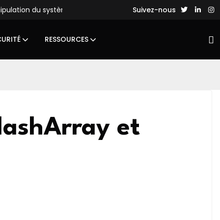
nipulation du système de fichiers
Des hackers chinois lance
Suivez-nous
CURITÉ
RESSOURCES
lashArray et