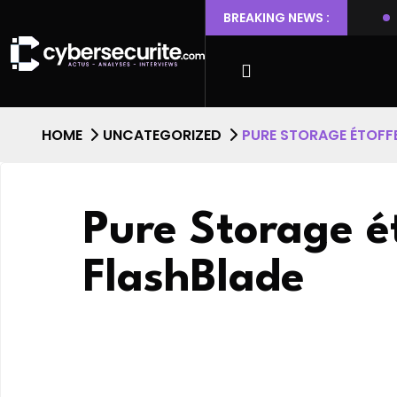
 Ubuntu permettant l’escalade de privilèges et l’accès root
BREAKING NEWS :
HOME
UNCATEGORIZED
PURE STORAGE ÉTOFF
Pure Storage é
FlashBlade