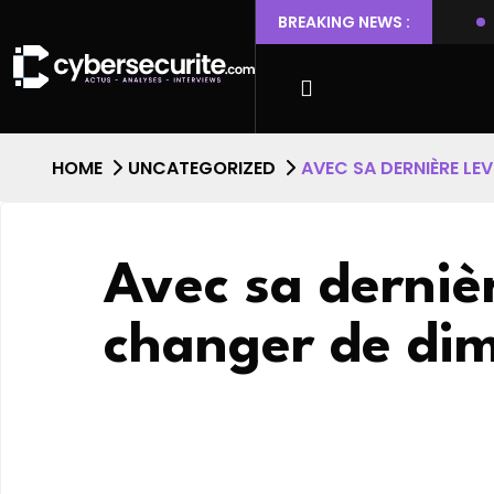
 Ubuntu permettant l’escalade de privilèges et l’accès root
BREAKING NEWS :
HOME
UNCATEGORIZED
AVEC SA DERNIÈRE LE
Avec sa derniè
changer de di