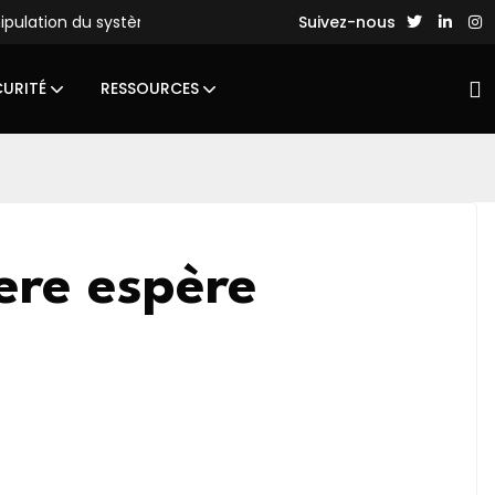
nipulation du système de fichiers
Des hackers chinois lance
Suivez-nous
CURITÉ
RESSOURCES
ere espère