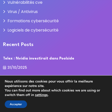
Vulnérabilités cve
Virus / Antivirus
Formations cybersécurité
Logiciels de cybersécurité
Recent Posts
Telex : Nvidia investirait dans Poolside
31/10/2025
La Cour des comptes recadre la
Nous utilisons des cookies pour vous offrir la meilleure
expérience sur notre site.
31/10/2025
You can find out more about which cookies we are using or
switch them off in
settings
.
Accepter